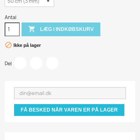
Antal

LÆG I INDKØBSKURV

Ikke på lager
Del
FÅ BESKED NÅR VAREN ER PÅ LAGER