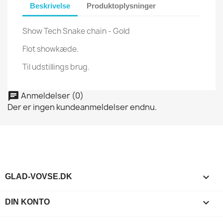
Beskrivelse
Produktoplysninger
Show Tech Snake chain - Gold
Flot showkæde.
Til udstillings brug.
Anmeldelser (0)
chat
Der er ingen kundeanmeldelser endnu.

GLAD-VOVSE.DK

DIN KONTO