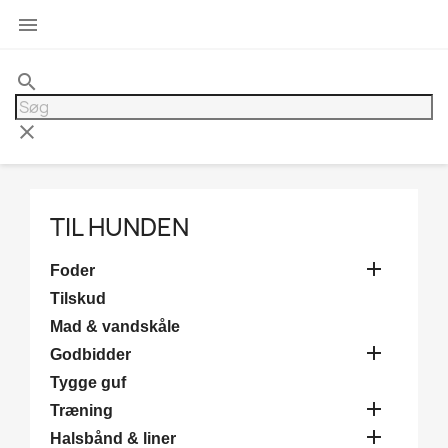

search
clear
TIL HUNDEN

Foder
Tilskud
Mad & vandskåle

Godbidder
Tygge guf

Træning

Halsbånd & liner