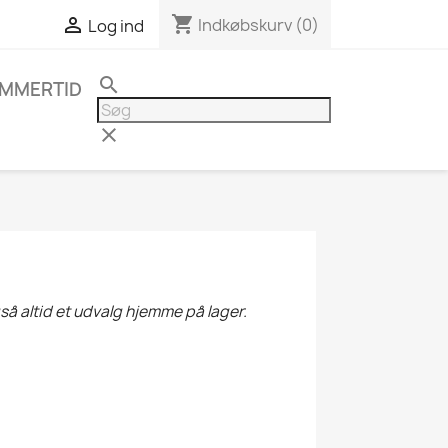
shopping_cart

Indkøbskurv
(0)
Log ind
search
MMERTID
clear
så altid et udvalg hjemme på lager.