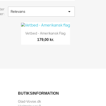
ter

Relevans
er:
Vetbed - Amerikansk Flag
179,00 kr.
Vis her

BUTIKSINFORMATION
Glad-Vovse.dk