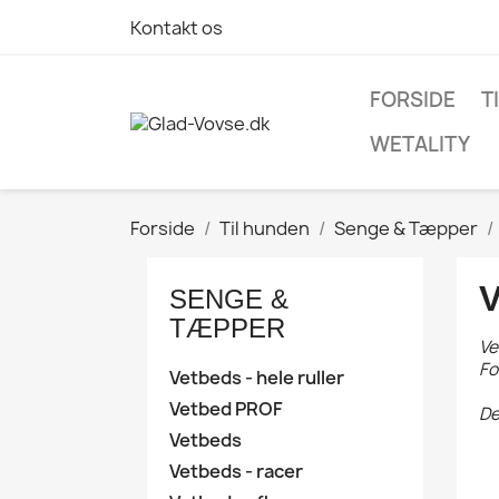
Kontakt os
FORSIDE
T
WETALITY
Forside
Til hunden
Senge & Tæpper
SENGE &
TÆPPER
Ve
Fo
Vetbeds - hele ruller
Vetbed PROF
De
Vetbeds
Vetbeds - racer