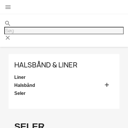

search
clear
HALSBÅND & LINER
Liner

Halsbånd
Seler
SELER