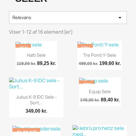

Relevans
Viser 1-12 af 16 element(er)
-25%
-60%
Halti Sele
Tre Ponti Y-Sele
89,25 kr.
199,60 kr.
119,00 kr.
499,00 kr.
-40%
Equip Sele
Julius K-9 IDC Sele -
89,40 kr.
149,00 kr.
Sort...
349,00 kr.
-46,00 KR.