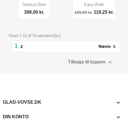
Globus Sele
Easy Walk
399,00 kr.
119,25 kr.
159,00 kr.
Viser 1-12 af 16 element(er)
1

Næste
2

Tilbage til toppen

GLAD-VOVSE.DK

DIN KONTO